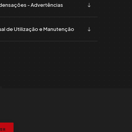
ensações - Advertências
al de Utilização e Manutenção
L
VER