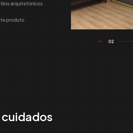
los arquitetónicos.
ste produto.
02
e cuidados