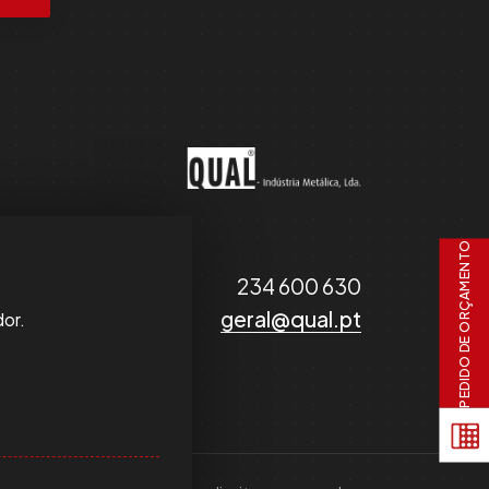
PEDIDO DE ORÇAMENTO
234 600 630
geral@qual.pt
dor.