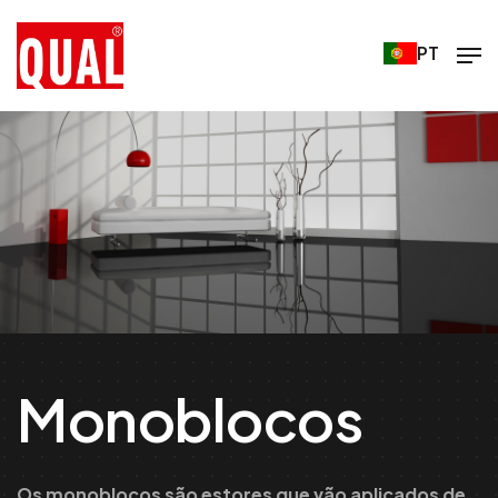
PT
Monoblocos
Os monoblocos são estores que vão aplicados de