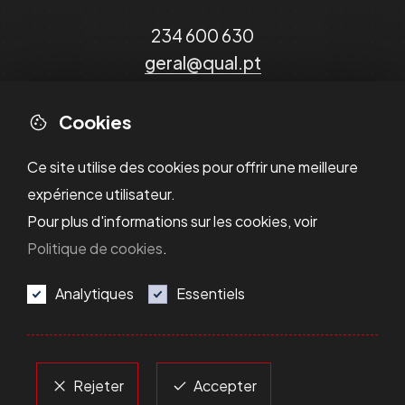
234 600 630
geral@qual.pt
Cookies
Ce site utilise des cookies pour offrir une meilleure
expérience utilisateur.
Pour plus d'informations sur les cookies, voir
Politique de cookies
.
Analytiques
Essentiels
Politique de Confidentialité
Política de Cookies
Résolution des Litiges
Termes et Conditions
Rejeter
Accepter
© 2025 QUAL - Tous droits réservés