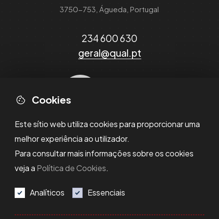
3750-753, Águeda, Portugal
234 600 630
geral@qual.pt
Cookies
Este sítio web utiliza cookies para proporcionar uma
melhor experiência ao utilizador.
Para consultar mais informações sobre os cookies
veja a
Política de Cookies
.
Analíticos
Essenciais
Política de Privacidade
Política de Cookies
Resolução de Litígios
Termos e Condições