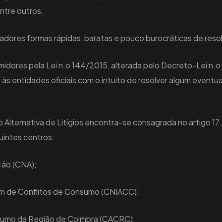
ntre outros.
adores formas rápidas, baratas e pouco burocráticas de reso
idores pela Lei n.o 144/2015, alterada pelo Decreto-Lei n.o
r às entidades oficiais com o intuito de resolver algum eventua
o Alternativa de Litígios encontra-se consagrada no artigo 17
uintes centros:
ão (CNA);
gem de Conflitos de Consumo (CNIACC);
sumo da Região de Coimbra (CACRC);