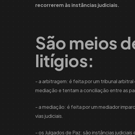
recorrerem às instâncias judiciais.
São meios de
litígios:
- a arbitragem: é feita por um tribunal arbi
mediação e tentam a conciliação entre as par
- a mediação: é feita por um mediador imparc
vias judiciais.
- os Julgados de Paz: são instâncias judicia